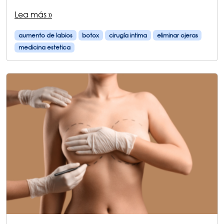
Lea más »
aumento de labios
botox
cirugía intima
eliminar ojeras
medicina estetica