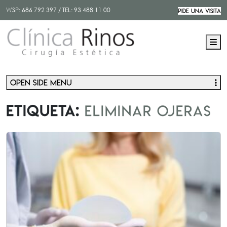
WSP:
686 792 397
/ TEL:
93 488 11 00
PIDE UNA VISITA
M
Open side menu
Etiqueta:
eliminar ojeras