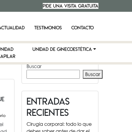
PIDE UNA VISITA
GRATUITA
ACTUALIDAD
TESTIMONIOS
CONTACTO
UNIDAD
UNIDAD DE GINECOESTÉTICA
APILAR
Buscar
Buscar
Entradas
ue
recientes
rio
Cirugía corporal: todo lo que
el
debes saber antes de dar el
dad