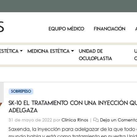
EQUIPO MÉDICO
FINANCIACIÓN
ESTÉTICA
MEDICINA ESTÉTICA
Unidad de
Oculoplastia
C
SOBREPESO
SK-10 El tratamiento con una inyección q
adelgaza
31 de mayo de 2022
por
Clinica Rinos
|
Deja un Comenta
Saxenda, la inyección para adelgazar de la que todo 
mundo habla y está como tratamiento en nuestra Uni