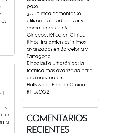
paso
e
¿Qué medicamentos se
es
utilizan para adelgazar y
nos
cómo funcionan?
Ginecoestética en Clínica
Rinos: tratamientos íntimos
avanzados en Barcelona y
Tarragona
Rinoplastia ultrasónica: la
técnica más avanzada para
una nariz natural
Hollywood Peel en Clínica
RinosCO2
s
|
mas
a un
Comentarios
mama
recientes