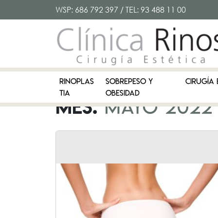
WSP:
686 792 397
/ TEL:
93 488 11 00
RINOPLAS
SOBREPESO Y
CIRUGÍA 
TIA
OBESIDAD
Mes:
mayo 2022