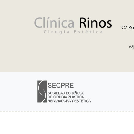
C/ Ra
Wh