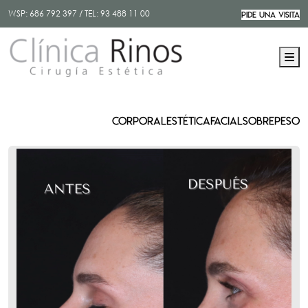
WSP:
686 792 397
/ TEL:
93 488 11 00
PIDE UNA VISITA
M
CORPORAL
ESTÉTICA
FACIAL
SOBREPESO