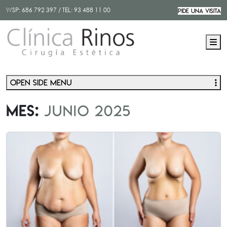
WSP:
686 792 397
/ TEL:
93 488 11 00
PIDE UNA VISITA
M
Open side menu
Mes:
junio 2025