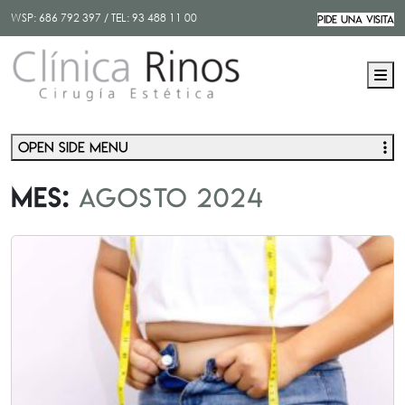
WSP:
686 792 397
/ TEL:
93 488 11 00
PIDE UNA VISITA
M
Open side menu
Mes:
agosto 2024