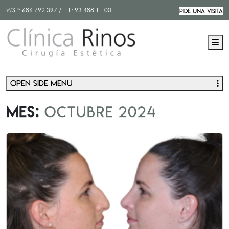
WSP:
686 792 397
/ TEL:
93 488 11 00
PIDE UNA VISITA
M
Open side menu
Mes:
octubre 2024