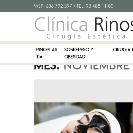
WSP:
686 792 397
/ TEL:
93 488 11 00
RINOPLAS
SOBREPESO Y
CIRUGÍA 
TIA
OBESIDAD
Mes:
noviembre