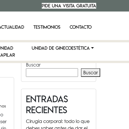
PIDE UNA VISITA
GRATUITA
ACTUALIDAD
TESTIMONIOS
CONTACTO
UNIDAD
UNIDAD DE GINECOESTÉTICA
APILAR
Buscar
Buscar
Entradas
inos
recientes
po
Cirugía corporal: todo lo que
áser
debes saber antes de dar el
sin