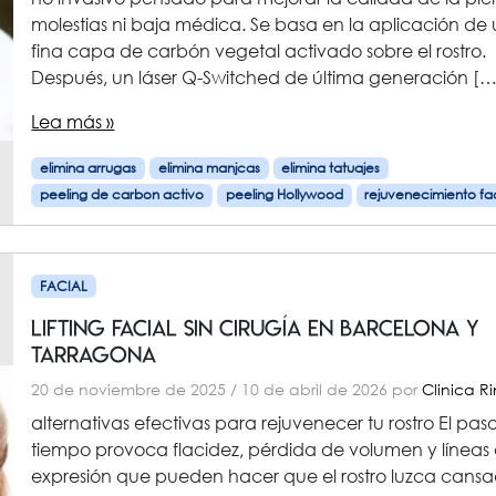
molestias ni baja médica. Se basa en la aplicación de
fina capa de carbón vegetal activado sobre el rostro.
Después, un láser Q-Switched de última generación […
Lea más »
elimina arrugas
elimina manjcas
elimina tatuajes
peeling de carbon activo
peeling Hollywood
rejuvenecimiento fac
FACIAL
Lifting facial sin cirugía en Barcelona Y
TARRAGONA
20 de noviembre de 2025
/
10 de abril de 2026
por
Clinica R
alternativas efectivas para rejuvenecer tu rostro El pas
tiempo provoca flacidez, pérdida de volumen y líneas
expresión que pueden hacer que el rostro luzca cans