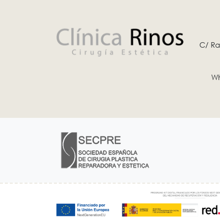
C/ Ra
Wh