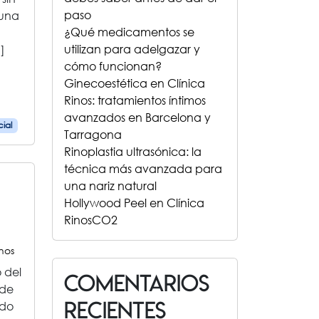
paso
 una
¿Qué medicamentos se
utilizan para adelgazar y
]
cómo funcionan?
Ginecoestética en Clínica
Rinos: tratamientos íntimos
avanzados en Barcelona y
ial
Tarragona
Rinoplastia ultrasónica: la
técnica más avanzada para
una nariz natural
Hollywood Peel en Clínica
RinosCO2
inos
o del
Comentarios
 de
recientes
ado