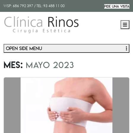
WSP:
686 792 397
/ TEL:
93 488 11 00
PIDE UNA VISITA
M
Open side menu
Mes:
mayo 2023