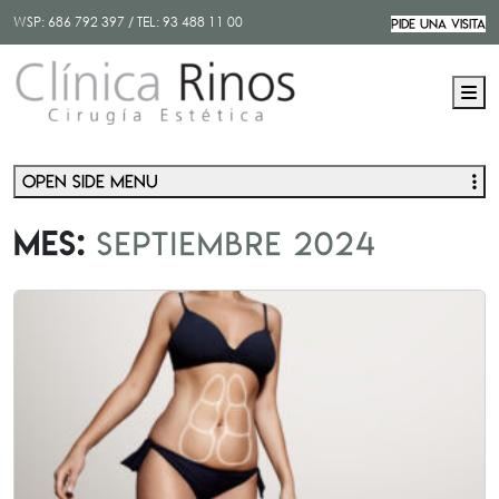
WSP:
686 792 397
/ TEL:
93 488 11 00
PIDE UNA VISITA
M
Open side menu
Mes:
septiembre 2024