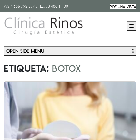
WSP:
686 792 397
/ TEL:
93 488 11 00
PIDE UNA VISITA
M
Open side menu
Etiqueta:
botox