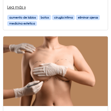
Lea más »
aumento de labios
botox
cirugía intima
eliminar ojeras
medicina estetica