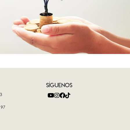
SÍGUENOS
3
 97