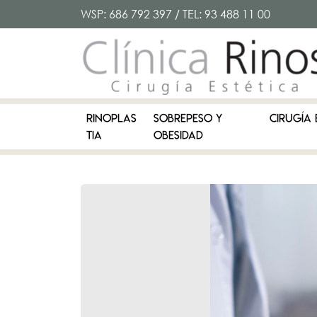
WSP:
686 792 397
/ TEL:
93 488 11 00
RINOPLAS
SOBREPESO Y
CIRUGÍA 
TIA
OBESIDAD