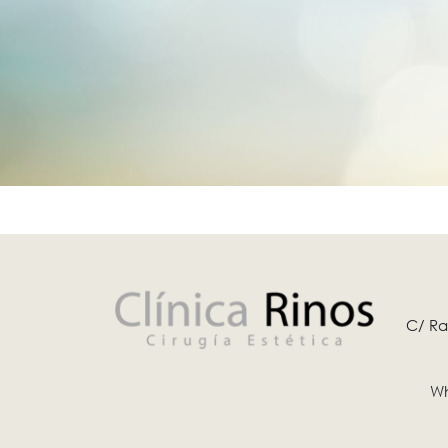
C/ Ra
Wh