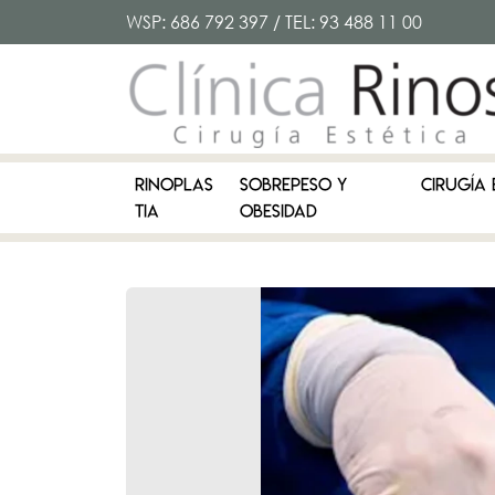
WSP:
686 792 397
/ TEL:
93 488 11 00
RINOPLAS
SOBREPESO Y
CIRUGÍA 
TIA
OBESIDAD