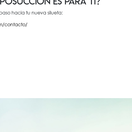
liposucción es para ti?
paso hacia tu nueva silueta:
com/contacto/