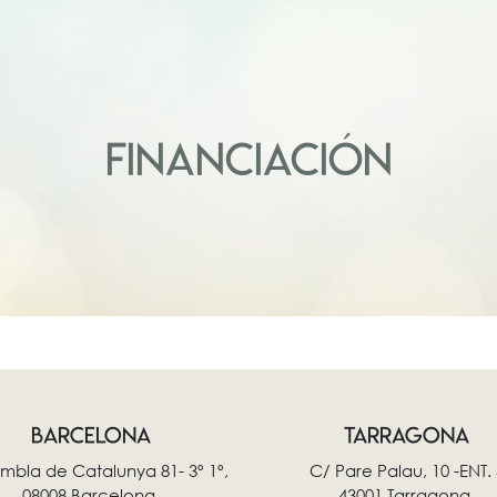
FINANCIACIÓN
BARCELONA
TARRAGONA
mbla de Catalunya 81- 3º 1º,
C/ Pare Palau, 10 -ENT. 
08008 Barcelona.
43001 Tarragona.