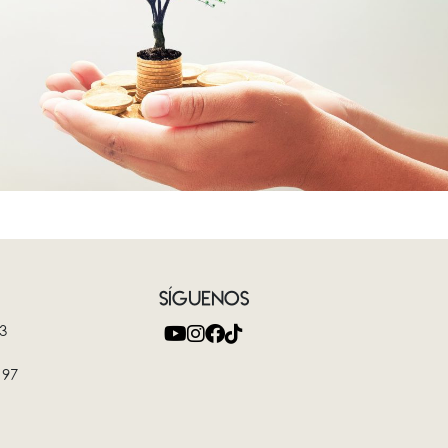
SÍGUENOS
3
 97