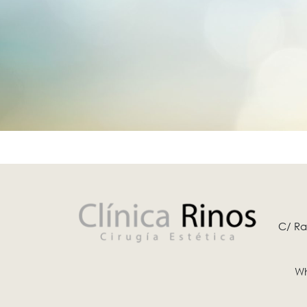
C/ Ra
Wh