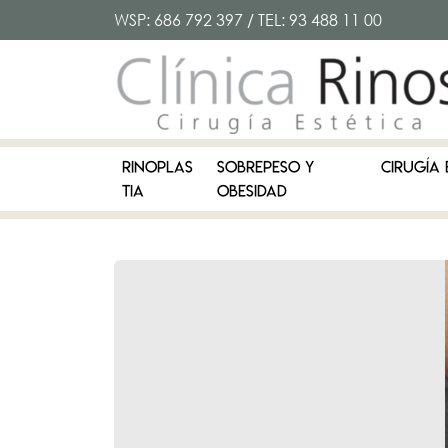
WSP:
686 792 397
/ TEL:
93 488 11 00
RINOPLAS
SOBREPESO Y
CIRUGÍA 
TIA
OBESIDAD