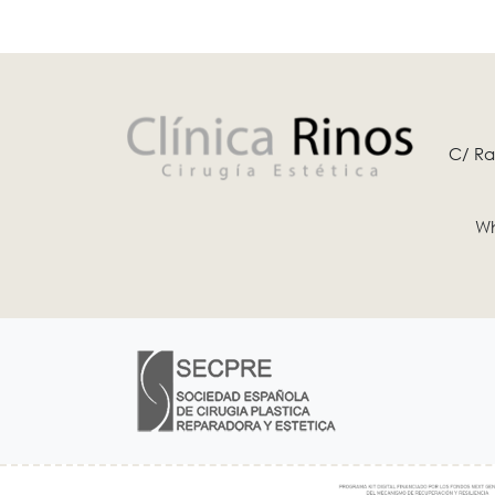
C/ Ra
Wh