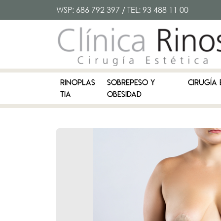
WSP:
686 792 397
/ TEL:
93 488 11 00
RINOPLAS
SOBREPESO Y
CIRUGÍA 
TIA
OBESIDAD