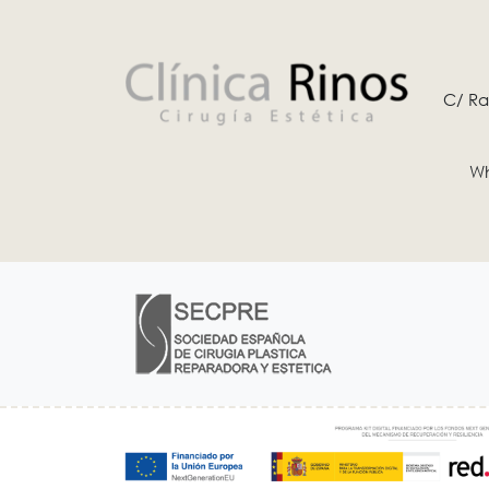
C/ Ra
Wh