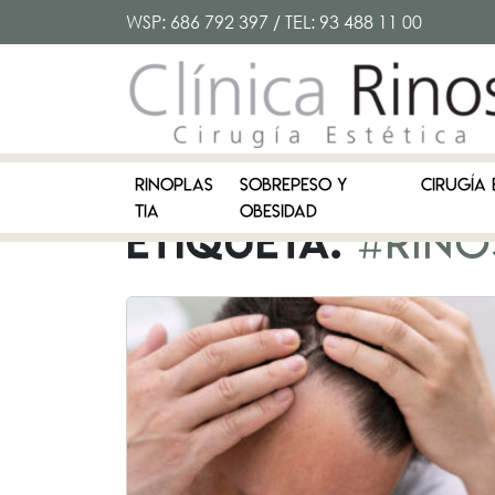
WSP:
686 792 397
/ TEL:
93 488 11 00
RINOPLAS
SOBREPESO Y
CIRUGÍA 
TIA
OBESIDAD
Etiqueta:
#Rino