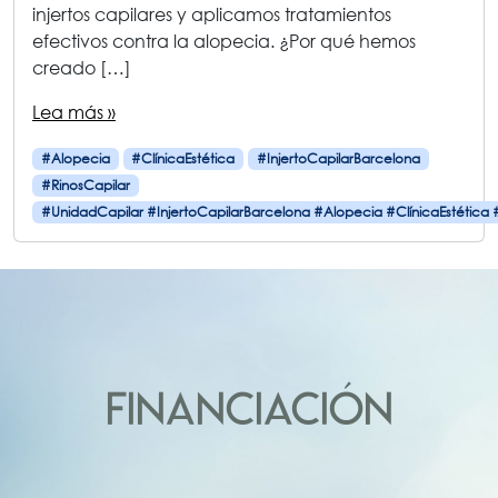
injertos capilares y aplicamos tratamientos
efectivos contra la alopecia. ¿Por qué hemos
creado […]
Lea más »
#Alopecia
#ClínicaEstética
#InjertoCapilarBarcelona
#RinosCapilar
#UnidadCapilar #InjertoCapilarBarcelona #Alopecia #ClínicaEstética 
FINANCIACIÓN