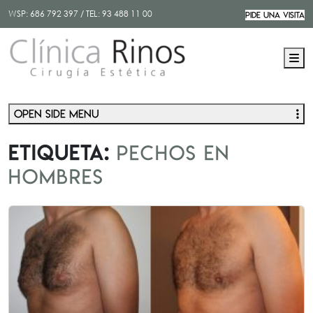
WSP:
686 792 397
/ TEL:
93 488 11 00
PIDE UNA VISITA
M
Open side menu
Etiqueta:
pechos en
hombres