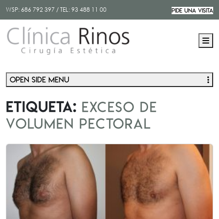
WSP:
686 792 397
/ TEL:
93 488 11 00
PIDE UNA VISITA
M
Open side menu
Etiqueta:
exceso de
volumen pectoral