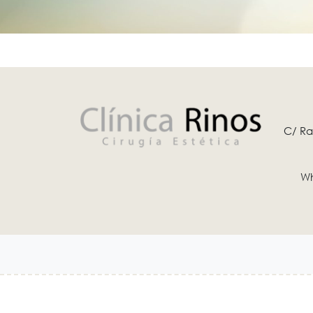
C/ Ra
Wh