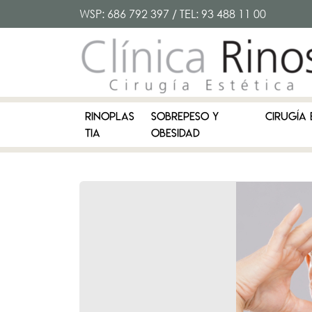
WSP:
686 792 397
/ TEL:
93 488 11 00
RINOPLAS
SOBREPESO Y
CIRUGÍA 
TIA
OBESIDAD