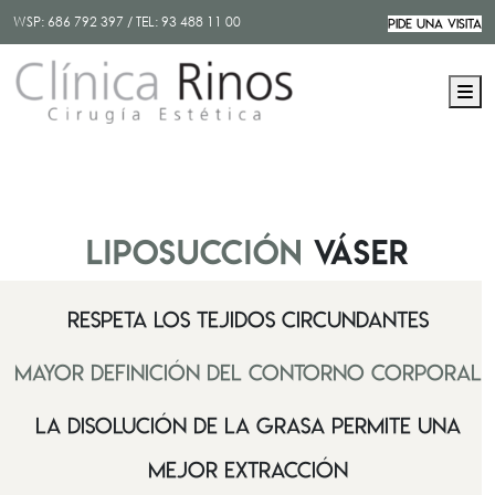
WSP:
686 792 397
/ TEL:
93 488 11 00
PIDE UNA VISITA
M
Liposucción
Váser
Respeta los tejidos circundantes
Mayor definición del contorno corporal
La disolución de la grasa permite una
mejor extracción