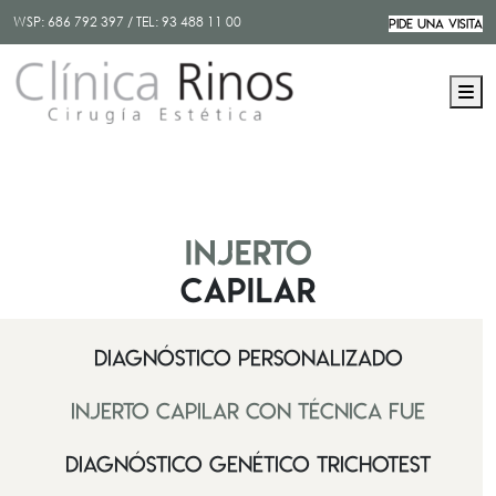
WSP:
686 792 397
/ TEL:
93 488 11 00
PIDE UNA VISITA
M
INJERTO
CAPILAR
DIAGNÓSTICO PERSONALIZADO
INJERTO CAPILAR CON TÉCNICA FUE
DIAGNÓSTICO GENÉTICO TRICHOTEST