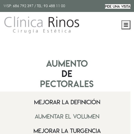
WSP:
686 792 397
/ TEL:
93 488 11 00
PIDE UNA VISITA
M
Aumento
de
pectorales
Mejorar la definición
Aumentar el volumen
Mejorar la turgencia