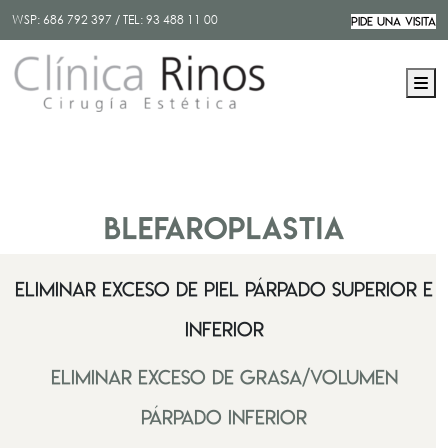
WSP:
686 792 397
/ TEL:
93 488 11 00
PIDE UNA VISITA
M
BLEFAROPLASTIA
Eliminar exceso de piel párpado superior e
inferior
Eliminar exceso de grasa/volumen
párpado inferior