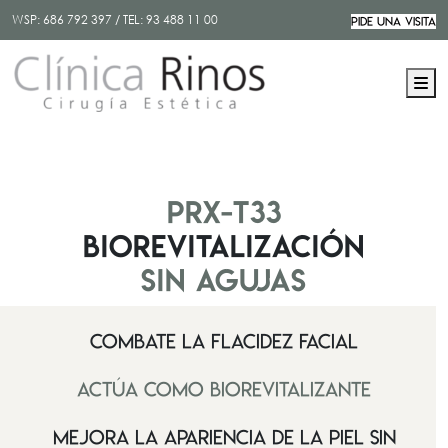
WSP:
686 792 397
/ TEL:
93 488 11 00
PIDE UNA VISITA
M
PRX-T33
Biorevitalización
sin agujas
Combate la flacidez facial
Actúa como biorevitalizante
Mejora la apariencia de la piel sin