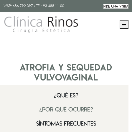
WSP:
686 792 397
/ TEL:
93 488 11 00
PIDE UNA VISITA
M
Atrofia y sequedad
vulvovaginal
¿Qué es?
¿Por qué ocurre?
Síntomas frecuentes